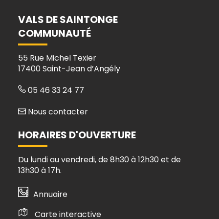
compte
compte
compte
chaîne
Facebook
Instagram
Linkedin
Youtube
VALS DE SAINTONGE
COMMUNAUTÉ
55 Rue Michel Texier
17400 Saint-Jean d’Angély
05 46 33 24 77
Nous contacter
HORAIRES D'OUVERTURE
Du lundi au vendredi, de 8h30 à 12h30 et de
13h30 à 17h.
Annuaire
Carte interactive