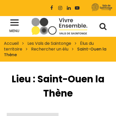
Gestion des traceurs
Lien
Lien
Lien
Lien
vers
vers
vers
vers
le
le
le
la
Al
compte
compte
compte
chaîne
Site
Facebook
Instagram
Linkedin
Youtube
MENU
à
officiel
des
la
Accueil
Les Vals de Saintonge
Élus du
Vals
territoire
Rechercher un élu
Saint-Ouen la
re
de
Thène
Saintonge
Lieu :
Saint-Ouen la
Thène