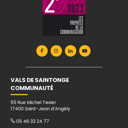
Lien
Lien
Lien
Lien
vers
vers
vers
vers
le
le
le
la
compte
compte
compte
chaîne
Facebook
Instagram
Linkedin
Youtube
VALS DE SAINTONGE
COMMUNAUTÉ
55 Rue Michel Texier
17400 Saint-Jean d’Angély
05 46 33 24 77