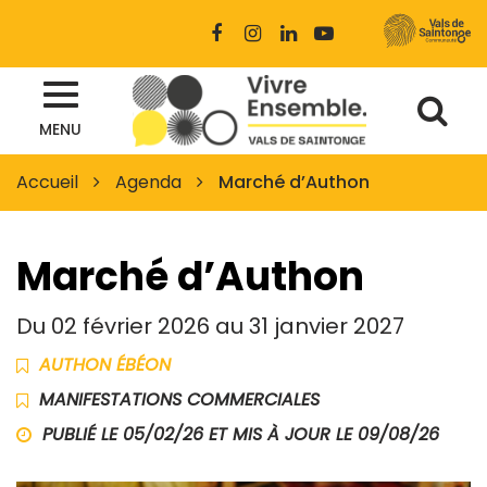
Gestion des traceurs
Lien
Lien
Lien
Lien
vers
vers
vers
vers
le
le
le
la
Al
compte
compte
compte
chaîne
Site
Facebook
Instagram
Linkedin
Youtube
MENU
à
officiel
des
la
Accueil
Agenda
Marché d’Authon
Vals
re
de
Saintonge
Marché d’Authon
Du
02
février
2026
au
31
janvier
2027
AUTHON ÉBÉON
MANIFESTATIONS COMMERCIALES
PUBLIÉ LE 05/02/26 ET MIS À JOUR LE
09/08/26