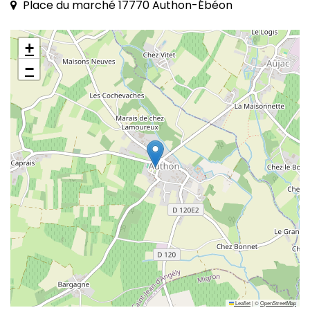
Place du marché
17770 Authon-Ébéon
+
−
Leaflet
|
©
OpenStreetMap