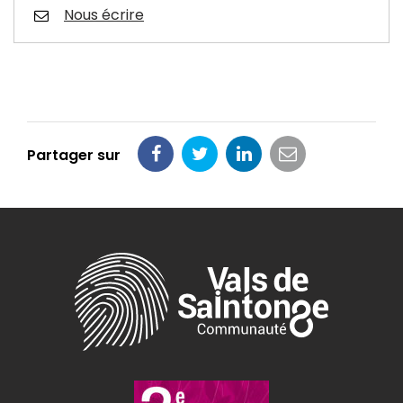
Nous écrire
Partager sur
Partager
Partager
Partager
Partager
sur
sur
sur
par
Facebook
Twitter
LinkedIn
email