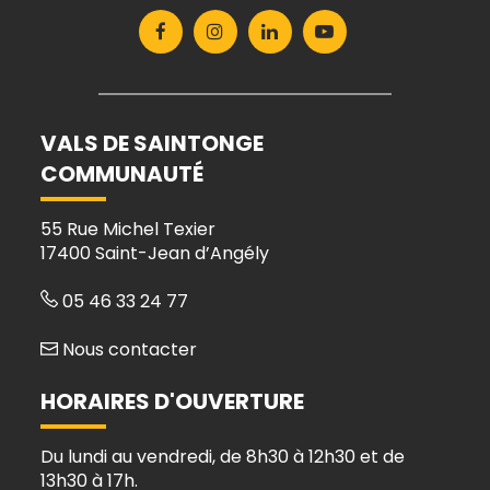
Lien
Lien
Lien
Lien
vers
vers
vers
vers
le
le
le
la
compte
compte
compte
chaîne
Facebook
Instagram
Linkedin
Youtube
VALS DE SAINTONGE
COMMUNAUTÉ
55 Rue Michel Texier
17400 Saint-Jean d’Angély
05 46 33 24 77
Nous contacter
HORAIRES D'OUVERTURE
Du lundi au vendredi, de 8h30 à 12h30 et de
13h30 à 17h.