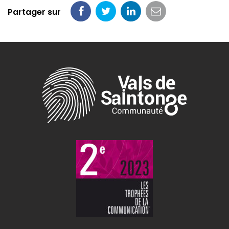
Partager sur
Partager
Partager
Partager
Partager
sur
sur
sur
par
Facebook
Twitter
LinkedIn
email