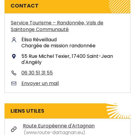
CONTACT
Service Tourisme – Randonnée, Vals de
Saintonge Communauté
Élisa Réveillaud
Chargée de mission randonnée
55 Rue Michel Texier, 17400 Saint-Jean
d'Angély
06 30 51 31 55
Envoyer un mail
LIENS UTILES
Route Européenne d'Artagnan
www.route-dartagnan.eu