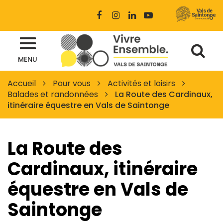
Gestion des traceurs
Lien
Lien
Lien
Lien
vers
vers
vers
vers
le
le
le
la
Al
compte
compte
compte
chaîne
Site
Facebook
Instagram
Linkedin
Youtube
MENU
à
officiel
des
la
Accueil
Pour vous
Activités et loisirs
Vals
Balades et randonnées
La Route des Cardinaux,
re
de
itinéraire équestre en Vals de Saintonge
Saintonge
La Route des
Cardinaux, itinéraire
équestre en Vals de
Saintonge