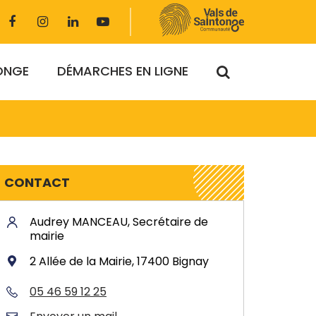
Lien
Lien
Lien
Lien
vers
vers
vers
vers
le
le
le
la
compte
compte
compte
chaîne
RECHERCHE
TONGE
DÉMARCHES EN LIGNE
Facebook
Instagram
Linkedin
Youtube
FERMER
CONTACT
Audrey MANCEAU, Secrétaire de
mairie
2 Allée de la Mairie, 17400 Bignay
05 46 59 12 25