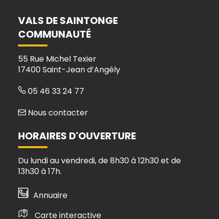
compte
compte
compte
chaîne
Facebook
Instagram
Linkedin
Youtube
VALS DE SAINTONGE
COMMUNAUTÉ
55 Rue Michel Texier
17400 Saint-Jean d’Angély
05 46 33 24 77
Nous contacter
HORAIRES D'OUVERTURE
Du lundi au vendredi, de 8h30 à 12h30 et de
13h30 à 17h.
Annuaire
Carte interactive