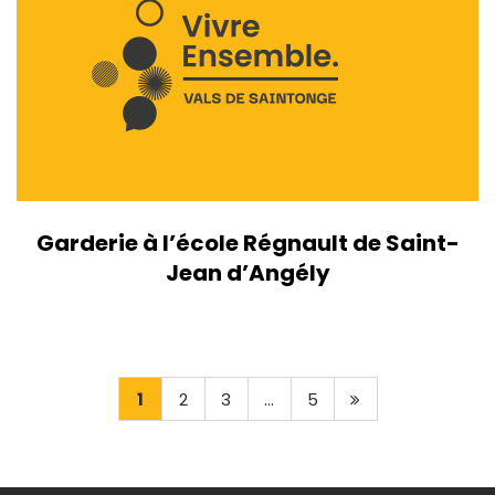
Garderie à l’école Régnault de Saint-
Jean d’Angély
1
2
3
...
5
Page
suivante