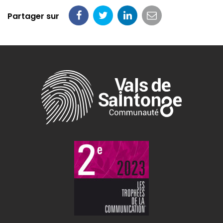
Partager sur
Partager
Partager
Partager
Partager
sur
sur
sur
par
Facebook
Twitter
LinkedIn
email