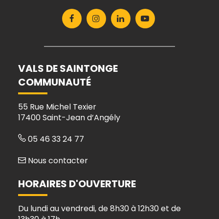
Lien
Lien
Lien
Lien
vers
vers
vers
vers
le
le
le
la
compte
compte
compte
chaîne
Facebook
Instagram
Linkedin
Youtube
VALS DE SAINTONGE
COMMUNAUTÉ
55 Rue Michel Texier
17400 Saint-Jean d’Angély
05 46 33 24 77
Nous contacter
HORAIRES D'OUVERTURE
Du lundi au vendredi, de 8h30 à 12h30 et de