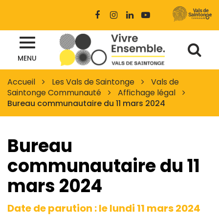
Gestion des traceurs
Lien
Lien
Lien
Lien
vers
vers
vers
vers
le
le
le
la
Al
compte
compte
compte
chaîne
Site
Facebook
Instagram
Linkedin
Youtube
MENU
à
officiel
des
la
Accueil
Les Vals de Saintonge
Vals de
Vals
Saintonge Communauté
Affichage légal
re
de
Bureau communautaire du 11 mars 2024
Saintonge
Bureau
communautaire du 11
mars 2024
Date de parution : le lundi 11 mars 2024