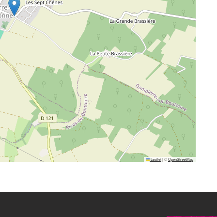
Leaflet
|
©
OpenStreetMap