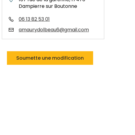
Dampierre sur Boutonne
06 13 82 53 01
amaurydolbeau6@gmail.com
Soumette une modification