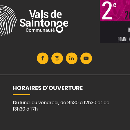
Lien
Lien
Lien
Lien
vers
vers
vers
vers
le
le
le
la
compte
compte
compte
chaîne
Facebook
Instagram
Linkedin
Youtube
HORAIRES D'OUVERTURE
Du lundi au vendredi, de 8h30 à 12h30 et de
13h30 à 17h.