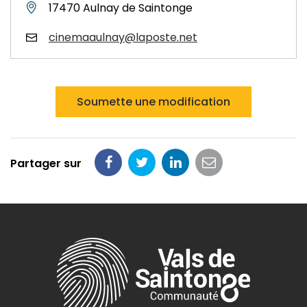
17470 Aulnay de Saintonge
cinemaaulnay@laposte.net
Soumette une modification
Partager sur
Partager
Partager
Partager
Partager
sur
sur
sur
par
Facebook
Twitter
LinkedIn
email