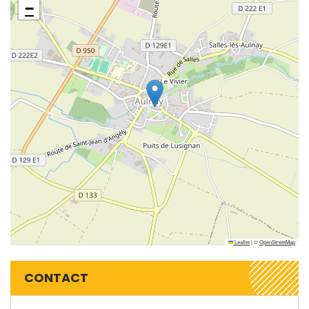
−
Leaflet
|
©
OpenStreetMap
CONTACT