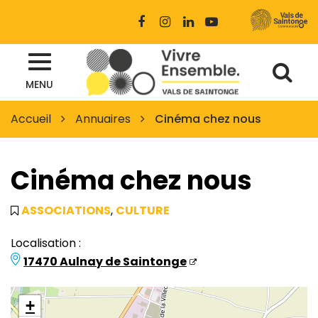
Gestion des traceurs
Lien
Lien
Lien
Lien
vers
vers
vers
vers
le
le
le
la
Al
compte
compte
compte
chaîne
Site
Facebook
Instagram
Linkedin
Youtube
MENU
à
officiel
des
la
Accueil
Annuaires
Cinéma chez nous
Vals
re
de
Saintonge
Cinéma chez nous
ASSOCIATIONS
,
CULTURE
Localisation :
17470 Aulnay de Saintonge
+