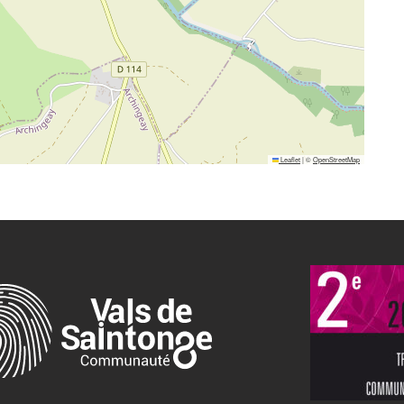
Leaflet
|
©
OpenStreetMap