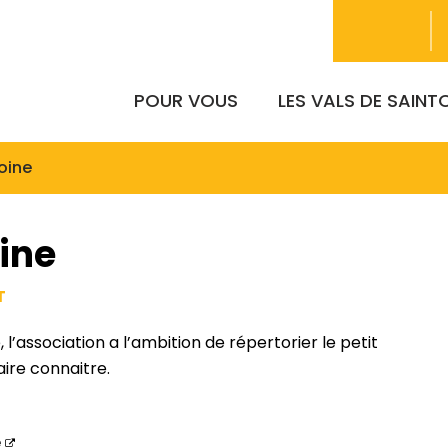
POUR VOUS
LES VALS DE SAIN
moine
oine
T
’association a l’ambition de répertorier le petit
aire connaitre.
e