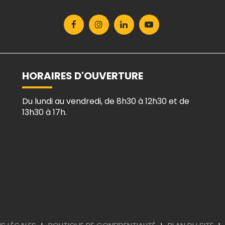
Lien
Lien
Lien
Lien
vers
vers
vers
vers
le
le
le
la
compte
compte
compte
chaîne
Facebook
Instagram
Linkedin
Youtube
HORAIRES D'OUVERTURE
Du lundi au vendredi, de 8h30 à 12h30 et de
13h30 à 17h.