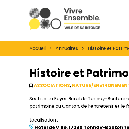
Gestion des traceurs
Site
officiel
des
Vals
de
Accueil
Annuaires
Histoire et Patri
Saintonge
Histoire et Patrim
ASSOCIATIONS
,
NATURE/ENVIRONEMEN
Section du Foyer Rural de Tonnay-Boutonne, l
patrimoine du Canton, de l’entretenir et le f
Localisation :
Hotel de Ville, 17380 Tonnay-Boutonn