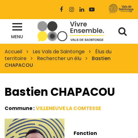
Gestion des traceurs
Lien
Lien
Lien
Lien
vers
vers
vers
vers
le
le
le
la
Al
compte
compte
compte
chaîne
Site
Facebook
Instagram
Linkedin
Youtube
MENU
à
officiel
des
la
Accueil
Les Vals de Saintonge
Élus du
Vals
territoire
Rechercher un élu
Bastien
re
de
CHAPACOU
Saintonge
Bastien CHAPACOU
Commune :
VILLENEUVE LA COMTESSE
Fonction