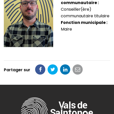
communautaire :
Conseiller(ère)
communautaire titulaire
Fonction municipale :
Maire
Partager sur
Partager
Partager
Partager
Partager
sur
sur
sur
par
Facebook
Twitter
LinkedIn
email