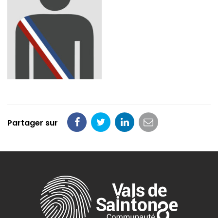
Partager sur
Partager
Partager
Partager
Partager
sur
sur
sur
par
Facebook
Twitter
LinkedIn
email