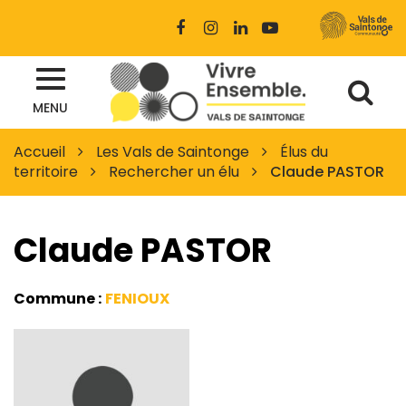
Gestion des traceurs
Lien
Lien
Lien
Lien
vers
vers
vers
vers
le
le
le
la
Al
compte
compte
compte
chaîne
Site
Facebook
Instagram
Linkedin
Youtube
MENU
à
officiel
des
la
Accueil
Les Vals de Saintonge
Élus du
Vals
territoire
Rechercher un élu
Claude PASTOR
re
de
Saintonge
Claude PASTOR
Commune :
FENIOUX