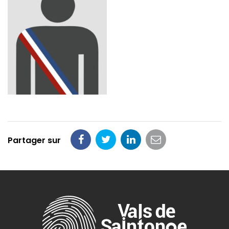
Partager sur
Partager
Partager
Partager
Partager
sur
sur
sur
par
Facebook
Twitter
LinkedIn
email