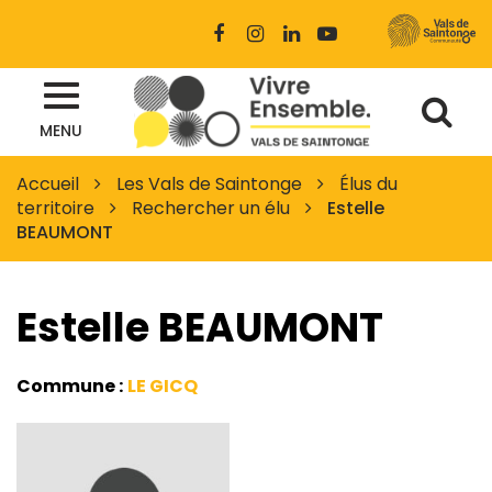
Gestion des traceurs
Lien
Lien
Lien
Lien
vers
vers
vers
vers
le
le
le
la
Al
compte
compte
compte
chaîne
Site
Facebook
Instagram
Linkedin
Youtube
MENU
à
officiel
des
la
Accueil
Les Vals de Saintonge
Élus du
Vals
territoire
Rechercher un élu
Estelle
re
de
BEAUMONT
Saintonge
Estelle BEAUMONT
Commune :
LE GICQ