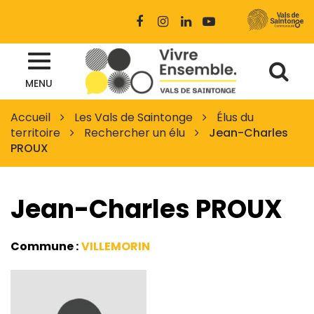
Gestion des traceurs
Lien
Lien
Lien
Lien
vers
vers
vers
vers
le
le
le
la
Al
compte
compte
compte
chaîne
Site
Facebook
Instagram
Linkedin
Youtube
MENU
à
officiel
des
la
Accueil
Les Vals de Saintonge
Élus du
Vals
territoire
Rechercher un élu
Jean-Charles
re
de
PROUX
Saintonge
Jean-Charles PROUX
Commune :
VILLEMORIN