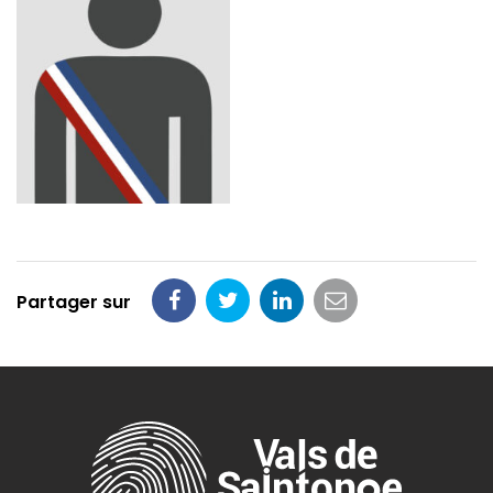
Partager sur
Partager
Partager
Partager
Partager
sur
sur
sur
par
Facebook
Twitter
LinkedIn
email