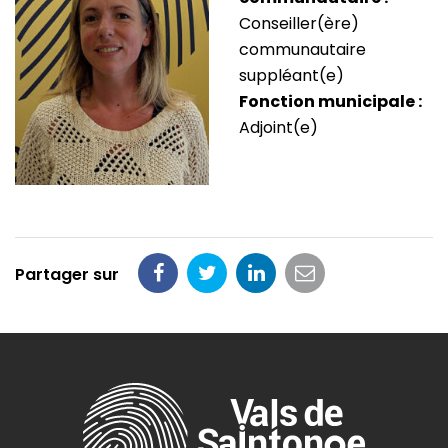
Conseiller(ère)
communautaire
suppléant(e)
Fonction municipale :
Adjoint(e)
Partager sur
Partager
Partager
Partager
Partager
sur
sur
sur
par
Facebook
Twitter
LinkedIn
email