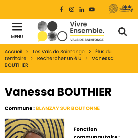
Gestion des traceurs
Lien
Lien
Lien
Lien
vers
vers
vers
vers
le
le
le
la
Al
compte
compte
compte
chaîne
Site
Facebook
Instagram
Linkedin
Youtube
MENU
à
officiel
des
la
Accueil
Les Vals de Saintonge
Élus du
Vals
territoire
Rechercher un élu
Vanessa
re
de
BOUTHIER
Saintonge
Vanessa BOUTHIER
Commune :
BLANZAY SUR BOUTONNE
Fonction
communautaire :