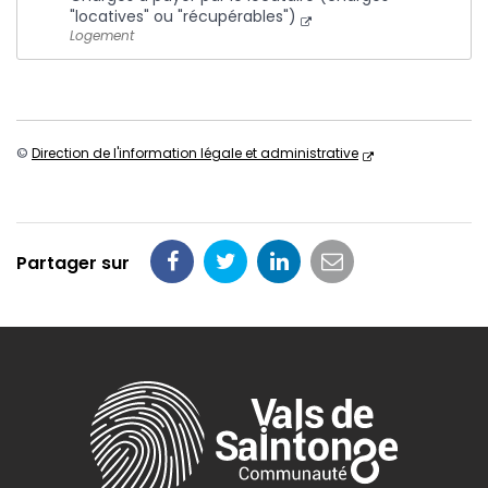
"locatives" ou "récupérables")
Logement
©
Direction de l'information légale et administrative
Partager sur
Partager
Partager
Partager
Partager
sur
sur
sur
par
Facebook
Twitter
LinkedIn
email