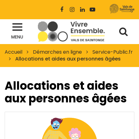
Gestion des traceurs
Lien
Lien
Lien
Lien
vers
vers
vers
vers
le
le
le
la
Al
compte
compte
compte
chaîne
Site
Facebook
Instagram
Linkedin
Youtube
MENU
à
officiel
des
la
Accueil
Démarches en ligne
Service-Public.fr
Vals
Allocations et aides aux personnes âgées
re
de
Saintonge
Allocations et aides
aux personnes âgées