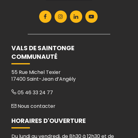
Lien
Lien
Lien
Lien
vers
vers
vers
vers
le
le
le
la
compte
compte
compte
chaîne
Facebook
Instagram
Linkedin
Youtube
VALS DE SAINTONGE
COMMUNAUTÉ
55 Rue Michel Texier
17400 Saint-Jean d’Angély
05 46 33 24 77
Nous contacter
HORAIRES D'OUVERTURE
Du lundi au vendredi, de 8h30 à 12h30 et de