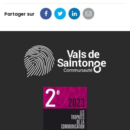
Partager sur
Partager
Partager
Partager
Partager
sur
sur
sur
par
Facebook
Twitter
LinkedIn
email