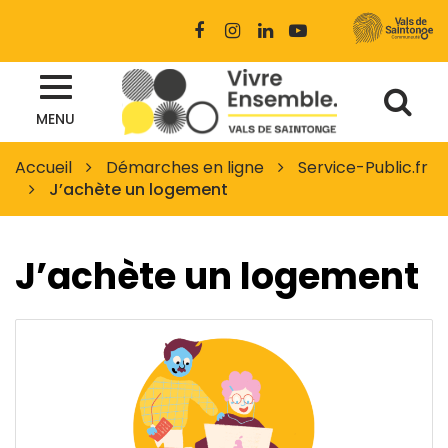
Gestion des traceurs
Lien
Lien
Lien
Lien
vers
vers
vers
vers
le
le
le
la
Al
compte
compte
compte
chaîne
Site
Facebook
Instagram
Linkedin
Youtube
MENU
à
officiel
des
la
Accueil
Démarches en ligne
Service-Public.fr
Vals
J’achète un logement
re
de
Saintonge
J’achète un logement