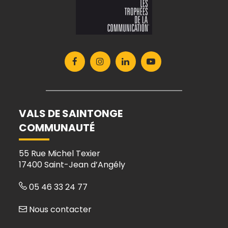
Lien
Lien
Lien
Lien
vers
vers
vers
vers
le
le
le
la
compte
compte
compte
chaîne
Facebook
Instagram
Linkedin
Youtube
VALS DE SAINTONGE
COMMUNAUTÉ
55 Rue Michel Texier
17400 Saint-Jean d’Angély
05 46 33 24 77
Nous contacter