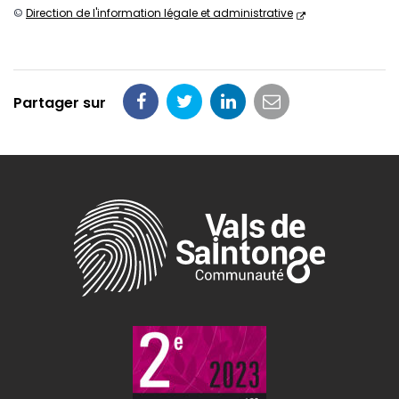
©
Direction de l'information légale et administrative
Partager sur
Partager
Partager
Partager
Partager
sur
sur
sur
par
Facebook
Twitter
LinkedIn
email