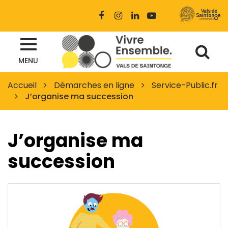
Gestion des traceurs
Lien
Lien
Lien
Lien
vers
vers
vers
vers
le
le
le
la
Al
compte
compte
compte
chaîne
Site
Facebook
Instagram
Linkedin
Youtube
MENU
à
officiel
des
la
Accueil
Démarches en ligne
Service-Public.fr
Vals
J’organise ma succession
re
de
Saintonge
J’organise ma
succession