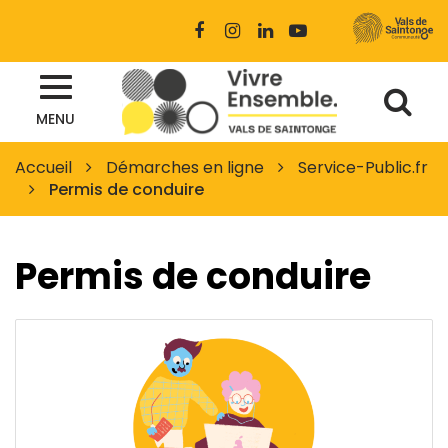
Gestion des traceurs
Lien
Lien
Lien
Lien
vers
vers
vers
vers
le
le
le
la
Al
compte
compte
compte
chaîne
Site
Facebook
Instagram
Linkedin
Youtube
MENU
à
officiel
des
la
Accueil
Démarches en ligne
Service-Public.fr
Vals
Permis de conduire
re
de
Saintonge
Permis de conduire