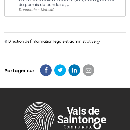
du permis de conduire
Transports - Mobilité
©
Direction de l'information légale et administrative
Partager sur
Partager
Partager
Partager
Partager
sur
sur
sur
par
Facebook
Twitter
LinkedIn
email