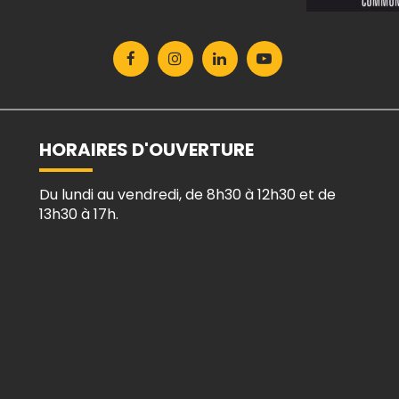
Lien
Lien
Lien
Lien
vers
vers
vers
vers
le
le
le
la
compte
compte
compte
chaîne
Facebook
Instagram
Linkedin
Youtube
HORAIRES D'OUVERTURE
Du lundi au vendredi, de 8h30 à 12h30 et de
13h30 à 17h.