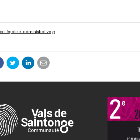
ion légale et administrative
Partager
Partager
Partager
Partager
sur
sur
sur
par
Facebook
Twitter
LinkedIn
email