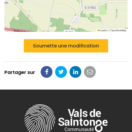
Leaflet
|
©
OpenStreetMap
Soumette une modification
Partager sur
Partager
Partager
Partager
Partager
sur
sur
sur
par
Facebook
Twitter
LinkedIn
email