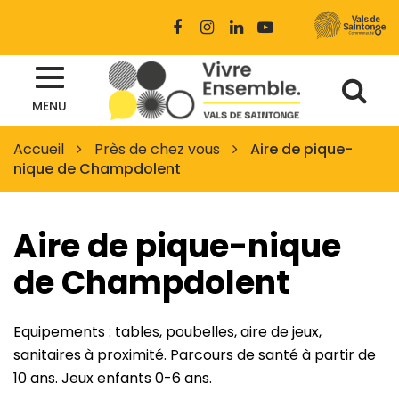
Gestion des traceurs
Lien
Lien
Lien
Lien
vers
vers
vers
vers
le
le
le
la
Al
compte
compte
compte
chaîne
Site
Facebook
Instagram
Linkedin
Youtube
MENU
à
officiel
des
la
Accueil
Près de chez vous
Aire de pique-
Vals
nique de Champdolent
re
de
Saintonge
Aire de pique-nique
de Champdolent
Equipements : tables, poubelles, aire de jeux,
sanitaires à proximité. Parcours de santé à partir de
10 ans. Jeux enfants 0-6 ans.