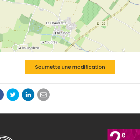
Soumette une modification
Partager
Partager
Partager
Partager
sur
sur
sur
par
Facebook
Twitter
LinkedIn
email