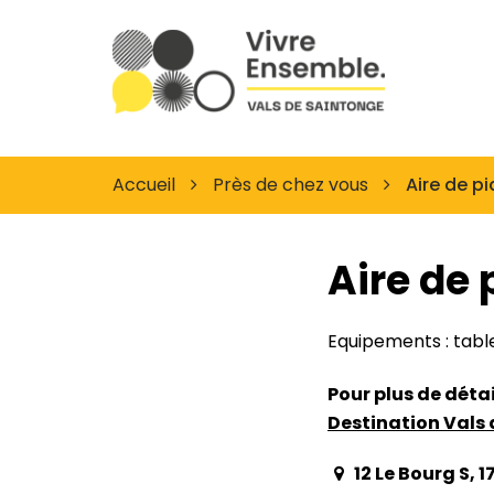
Gestion des traceurs
Site
officiel
des
Vals
de
Accueil
Près de chez vous
Aire de p
Saintonge
Aire de
Equipements : tables
Pour plus de déta
Destination Vals 
12 Le Bourg S,