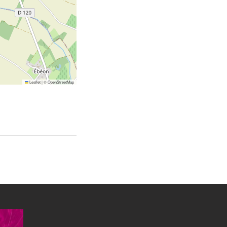
Leaflet
|
©
OpenStreetMap