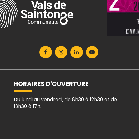
Lien
Lien
Lien
Lien
vers
vers
vers
vers
le
le
le
la
compte
compte
compte
chaîne
Facebook
Instagram
Linkedin
Youtube
HORAIRES D'OUVERTURE
Du lundi au vendredi, de 8h30 à 12h30 et de
13h30 à 17h.