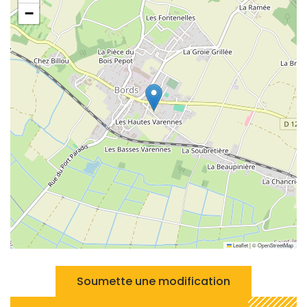
−
Leaflet
|
©
OpenStreetMap
Soumette une modification