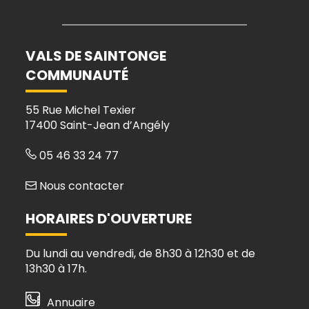
vers
vers
vers
vers
le
le
le
la
compte
compte
compte
chaîne
Facebook
Instagram
Linkedin
Youtube
VALS DE SAINTONGE
COMMUNAUTÉ
55 Rue Michel Texier
17400 Saint-Jean d’Angély
05 46 33 24 77
Nous contacter
HORAIRES D'OUVERTURE
Du lundi au vendredi, de 8h30 à 12h30 et de
13h30 à 17h.
Annuaire