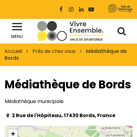
Gestion des traceurs
Lien
Lien
Lien
Lien
vers
vers
vers
vers
le
le
le
la
Al
compte
compte
compte
chaîne
Site
Facebook
Instagram
Linkedin
Youtube
MENU
à
officiel
des
la
Accueil
Près de chez vous
Médiathèque de
Vals
Bords
re
de
Saintonge
Médiathèque de Bords
Médiathèque municipale
2 Rue de l'Hôpiteau, 17430 Bords, France
+