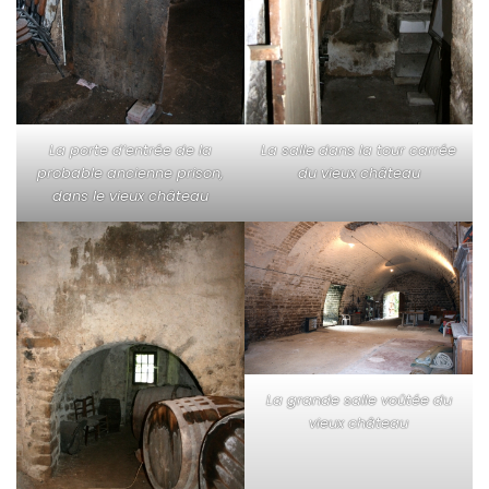
La porte d’entrée de la
La salle dans la tour carrée
probable ancienne prison,
du vieux château
dans le vieux château
La grande salle voûtée du
vieux château