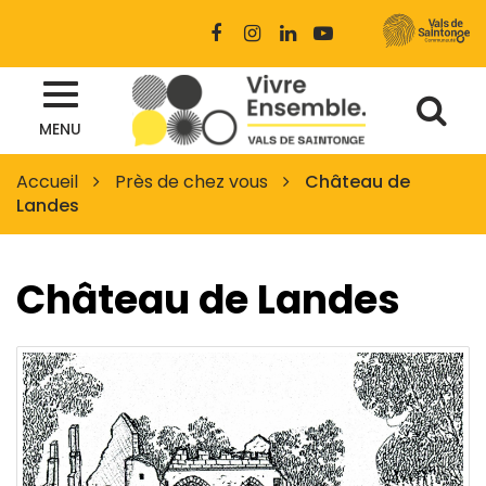
Gestion des traceurs
Lien
Lien
Lien
Lien
vers
vers
vers
vers
le
le
le
la
Al
compte
compte
compte
chaîne
Site
Facebook
Instagram
Linkedin
Youtube
MENU
à
officiel
des
la
Accueil
Près de chez vous
Château de
Vals
Landes
re
de
Saintonge
Château de Landes