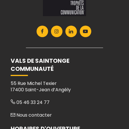
Lien
Lien
Lien
Lien
vers
vers
vers
vers
le
le
le
la
compte
compte
compte
chaîne
Facebook
Instagram
Linkedin
Youtube
VALS DE SAINTONGE
COMMUNAUTÉ
55 Rue Michel Texier
17400 Saint-Jean d’Angély
05 46 33 24 77
Nous contacter
HORAIRES D'OUVERTURE