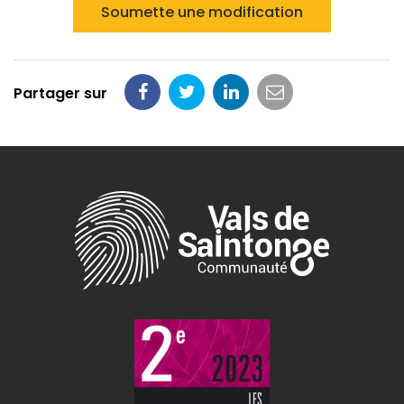
Soumette une modification
Partager sur
Partager
Partager
Partager
Partager
sur
sur
sur
par
Facebook
Twitter
LinkedIn
email