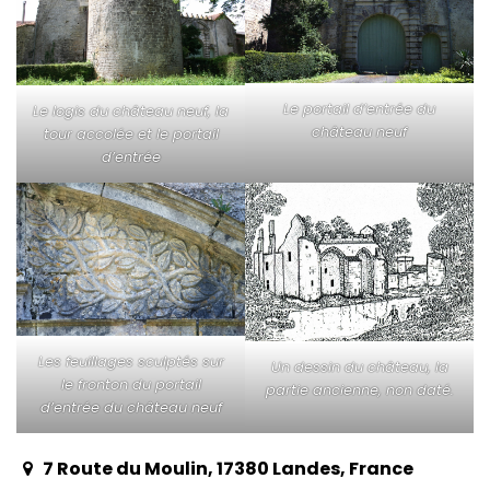
Le portail d’entrée du
Le logis du château neuf, la
château neuf
tour accolée et le portail
d’entrée
Les feuillages sculptés sur
Un dessin du château, la
le fronton du portail
partie ancienne, non daté.
d’entrée du château neuf
7 Route du Moulin, 17380 Landes, France