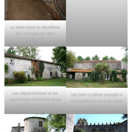
La salle dans la deuxième
tour d’angle du vieux
château
Les dépendances et les
Les toits à bêtes accolés à
logements d’ouvriers dans
la façade sur cour du vieux
la cour du vieux château
château