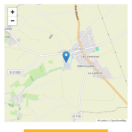
+
−
Leaflet
|
©
OpenStreetMap