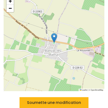
+
−
Leaflet
|
©
OpenStreetMap
Soumette une modification