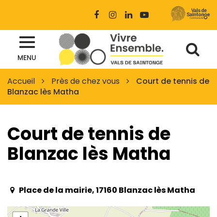
Gestion des traceurs
Lien
Lien
Lien
Lien
vers
vers
vers
vers
le
le
le
la
Al
compte
compte
compte
chaîne
Site
Facebook
Instagram
Linkedin
Youtube
MENU
à
officiel
des
la
Accueil
Près de chez vous
Court de tennis de
Vals
Blanzac lès Matha
re
de
Saintonge
Court de tennis de
Blanzac lès Matha
Place de la mairie, 17160 Blanzac lès Matha