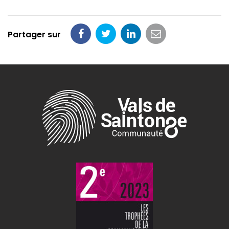
Partager sur
Partager
Partager
Partager
Partager
sur
sur
sur
par
Facebook
Twitter
LinkedIn
email