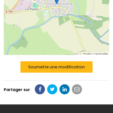
Leaflet
|
©
OpenStreetMap
Soumette une modification
Partager sur
Partager
Partager
Partager
Partager
sur
sur
sur
par
Facebook
Twitter
LinkedIn
email