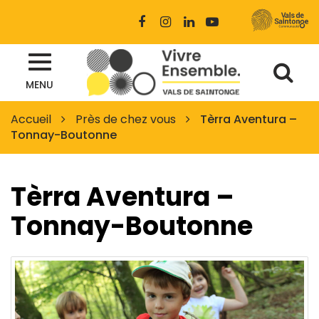
Gestion des traceurs
Lien
Lien
Lien
Lien
vers
vers
vers
vers
le
le
le
la
Al
compte
compte
compte
chaîne
Site
Facebook
Instagram
Linkedin
Youtube
MENU
à
officiel
des
la
Accueil
Près de chez vous
Tèrra Aventura –
Vals
Tonnay-Boutonne
re
de
Saintonge
Tèrra Aventura –
Tonnay-Boutonne