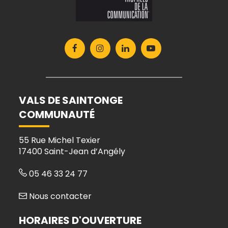
Lien
Lien
Lien
Lien
vers
vers
vers
vers
le
le
le
la
compte
compte
compte
chaîne
Facebook
Instagram
Linkedin
Youtube
VALS DE SAINTONGE
COMMUNAUTÉ
55 Rue Michel Texier
17400 Saint-Jean d’Angély
05 46 33 24 77
Nous contacter
HORAIRES D'OUVERTURE