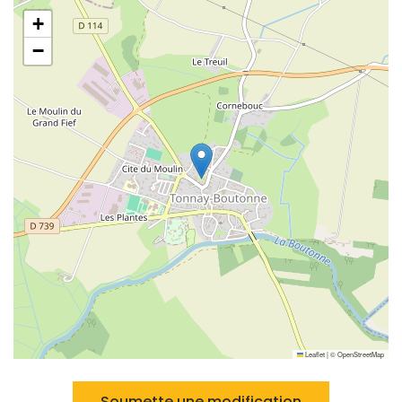
+
−
Leaflet
|
©
OpenStreetMap
Soumette une modification