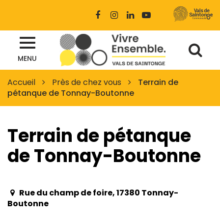
Gestion des traceurs
Lien
Lien
Lien
Lien
vers
vers
vers
vers
le
le
le
la
Al
compte
compte
compte
chaîne
Site
Facebook
Instagram
Linkedin
Youtube
MENU
à
officiel
des
la
Accueil
Près de chez vous
Terrain de
Vals
pétanque de Tonnay-Boutonne
re
de
Saintonge
Terrain de pétanque
de Tonnay-Boutonne
Rue du champ de foire, 17380 Tonnay-
Boutonne