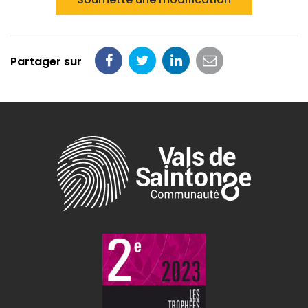
Partager sur
Partager
Partager
Partager
Partager
sur
sur
sur
par
Facebook
Twitter
LinkedIn
email