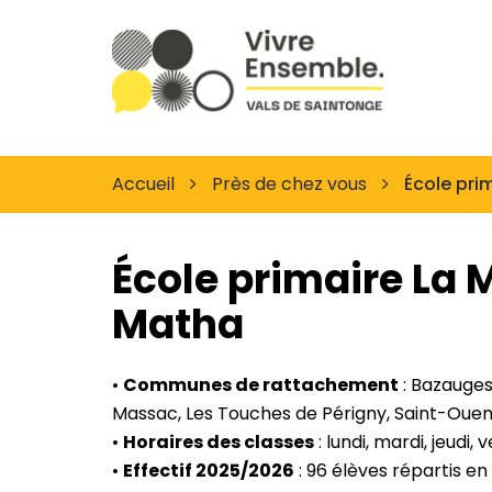
Gestion des traceurs
Site
officiel
des
Vals
de
Accueil
Près de chez vous
École pri
Saintonge
École primaire La 
Matha
•
Communes de rattachement
: Bazauges
Massac, Les Touches de Périgny, Saint-Ouen
•
Horaires des classes
: lundi, mardi, jeudi,
•
Effectif 2025/2026
: 96 élèves répartis en 