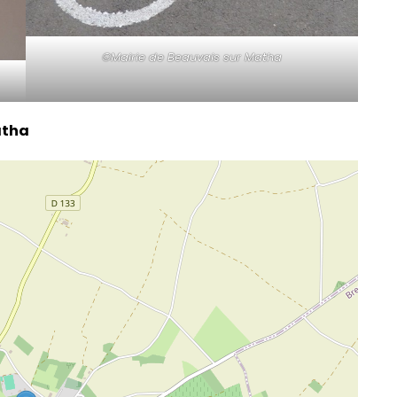
©Mairie de Beauvais sur Matha
atha