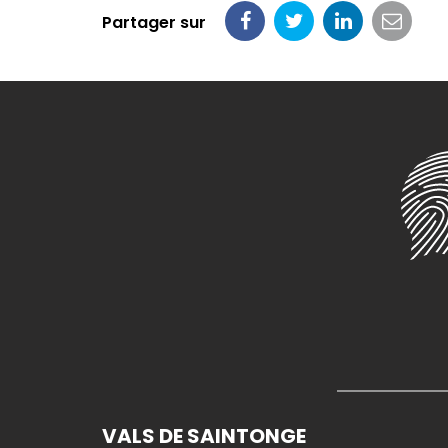
Partager sur
Partager
Partager
Partager
Parta
sur
sur
sur
par
Facebook
Twitter
LinkedIn
email
VALS DE SAINTONGE