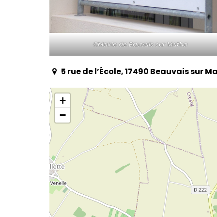
©Mairie de Bauvais sur Matha
5 rue de l’École, 17490 Beauvais sur M
+
−