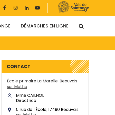
Lien
Lien
Lien
Lien
vers
vers
vers
vers
le
le
le
la
compte
compte
compte
chaîne
RECHERCHE
TONGE
DÉMARCHES EN LIGNE
Facebook
Instagram
Linkedin
Youtube
FERMER
CONTACT
École primaire La Marelle, Beauvais
sur Matha
Mme CAILHOL
Directrice
5 rue de l’École, 17490 Beauvais
sur Matha