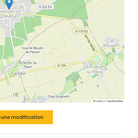
Leaflet
|
©
OpenStreetMap
une modification